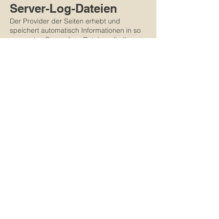
Server-Log-Dateien
Der Provider der Seiten erhebt und
speichert automatisch Informationen in so
genannten Server-Log-Dateien, die Ihr
Browser automatisch an uns übermittelt.
Dies sind:
Browsertyp und Browserversion
verwendetes Betriebssystem
Referrer URL
Hostname des zugreifenden Rechners
Uhrzeit der Serveranfrage
IP-Adresse
Eine Zusammenführung dieser Daten mit
anderen Datenquellen wird nicht
vorgenommen.
Die Erfassung dieser Daten erfolgt auf
Grundlage von Art. 6 Abs. 1 lit. f DSGVO.
Der Websitebetreiber hat ein berechtigtes
Interesse an der technisch fehlerfreien
Darstellung und der Optimierung seiner
Website – hierzu müssen die Server-Log-
Files erfasst werden.